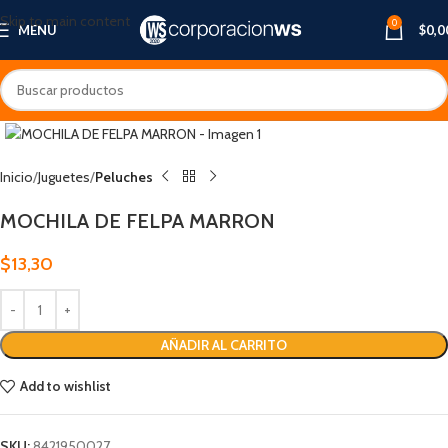
Skip to main content
0
MENU
$
0,0
Inicio
Juguetes
Peluches
MOCHILA DE FELPA MARRON
$
13,30
AÑADIR AL CARRITO
Add to wishlist
SKU:
8421950027