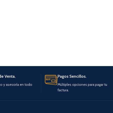
de Venta.
Pagos Sencillos.
o y asesoría en todo
Múltiples opciones para pagar tu
factura.