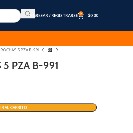
0
INGRESAR / REGISTRARSE
$
0,00
BROCHAS 5 PZA B-991
5 PZA B-991
IR AL CARRITO