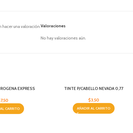
Valoraciones
 hacer una valoración.
No hay valoraciones aún.
ROGENA EXPRESS
TINTE P/CABELLO NEVADA 0,77
ORAL 200
$
3,50
$
7,50
AÑADIR AL CARRITO
 AL CARRITO