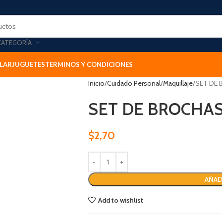
CATEGORÍA
LAR
JUGUETES
TERMINOS Y CONDICIONES
Inicio
Cuidado Personal
Maquillaje
SET DE 
SET DE BROCHAS 
$
2,70
AÑAD
Add to wishlist