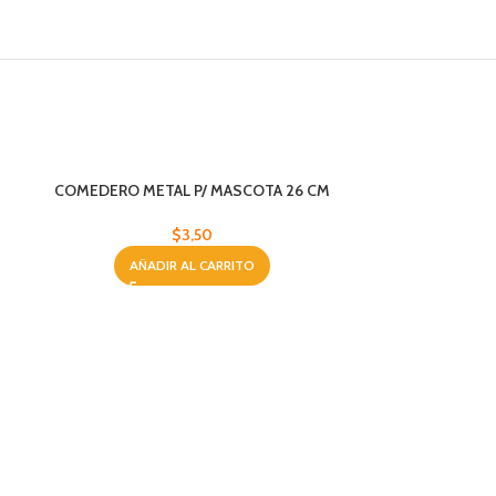
COMEDERO METAL P/ MASCOTA 26 CM
PAW
$
3,50
AÑADIR AL CARRITO
CORREA P/M