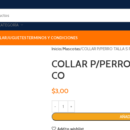
CATEGORÍA
LAR
JUGUETES
TERMINOS Y CONDICIONES
Inicio
Mascotas
COLLAR P/PERRO TALLA S
COLLAR P/PERRO
CO
$
3,00
AÑAD
Add to wishlist