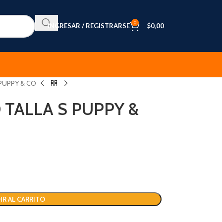
0
INGRESAR / REGISTRARSE
$
0,00
 PUPPY & CO
 TALLA S PUPPY &
IR AL CARRITO