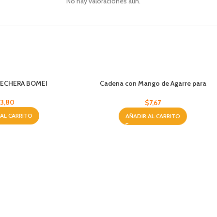
No hay valoraciones aún.
PECHERA BOMEI
Cadena con Mango de Agarre para
Mascotas XS Abe Pet
3,80
$
7,67
 AL CARRITO
AÑADIR AL CARRITO