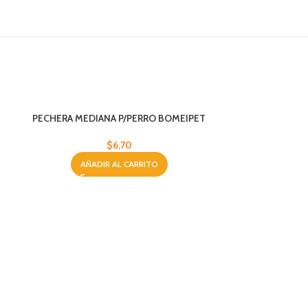
PECHERA MEDIANA P/PERRO BOMEIPET
$
6,70
AÑADIR AL CARRITO
SPRAY P/PERR