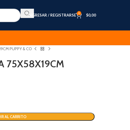
0
INGRESAR / REGISTRARSE
$
0,00
19CM PUPPY & CO
A 75X58X19CM
IR AL CARRITO