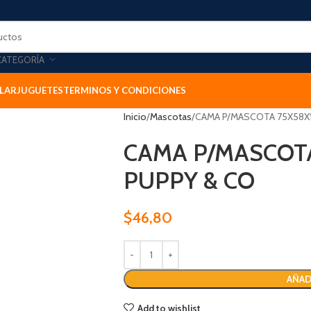
CATEGORÍA
LAR
JUGUETES
TERMINOS Y CONDICIONES
Inicio
Mascotas
CAMA P/MASCOTA 75X58X
CAMA P/MASCOT
PUPPY & CO
$
46,80
AÑAD
Add to wishlist