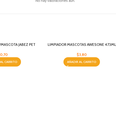
No hay valoraciones aún.
/MASCOTA JABEZ PET
LIMPIADOR MASCOTAS AWESONE 473ML
0,70
$
3,80
 AL CARRITO
AÑADIR AL CARRITO