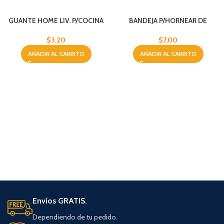
GUANTE HOME LIV. P/COCINA
BANDEJA P/HORNEAR DE
SET 2 DISEÑOS
CORAZON
$
3,20
$
7,00
AÑADIR AL CARRITO
AÑADIR AL CARRITO
Envíos GRATIS.
Dependiendo de tu pedido.