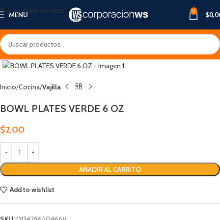
Skip to main content
0
MENU
$
0,0
Inicio
Cocina
Vajilla
BOWL PLATES VERDE 6 OZ
$
2,00
AÑADIR AL CARRITO
Add to wishlist
SKU:
013429650466V