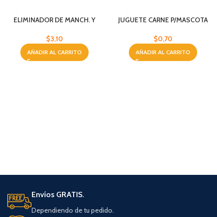
ELIMINADOR DE MANCH. Y
JUGUETE CARNE P/MASCOTA
OLORES 22OZ
JABEZ PET
$
3,10
$
0,70
AÑADIR AL CARRITO
AÑADIR AL CARRITO
Envíos GRATIS.
Dependiendo de tu pedido.