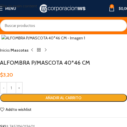
Skip to main content
0
MENU
$
0,0
Inicio
Mascotas
ALFOMBRA P/MASCOTA 40*46 CM
$
3,20
AÑADIR AL CARRITO
Add to wishlist
SKU:
7453116013601