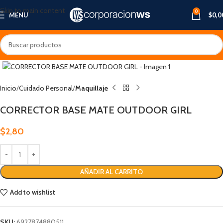
Skip to main content
0
MENU
$
0,0
Inicio
Cuidado Personal
Maquillaje
CORRECTOR BASE MATE OUTDOOR GIRL
$
2,80
AÑADIR AL CARRITO
Add to wishlist
SKU:
6927874880511