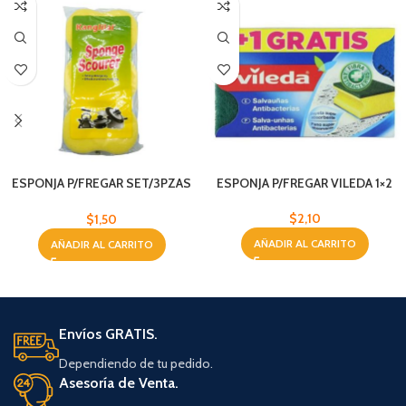
ESPONJA P/FREGAR SET/3PZAS
ESPONJA P/FREGAR VILEDA 1×2
SPONGE SCOURE
$
2,10
$
1,50
AÑADIR AL CARRITO
AÑADIR AL CARRITO
Envíos GRATIS.
Dependiendo de tu pedido.
Asesoría de Venta.