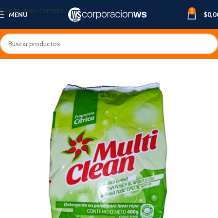
Skip to main content
0
MENU
$
0,0