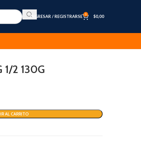
0
INGRESAR / REGISTRARSE
$
0,00
 1/2 130G
IR AL CARRITO