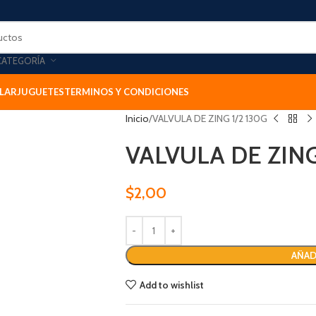
CATEGORÍA
LAR
JUGUETES
TERMINOS Y CONDICIONES
Inicio
VALVULA DE ZING 1/2 130G
VALVULA DE ZING
$
2,00
AÑAD
Add to wishlist