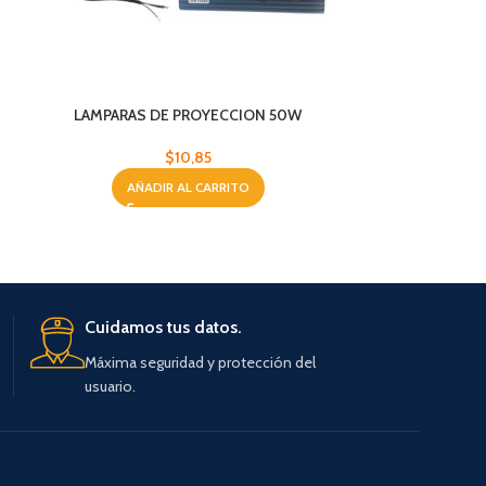
LAMPARAS DE PROYECCION 50W
PANEL LED 
$
10,85
AÑADIR AL CARRITO
AÑA
Cuidamos tus datos.
Máxima seguridad y protección del
usuario.