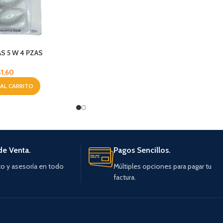
S 5 W 4 PZAS
$
1,60
 AL CARRITO
de Venta.
Pagos Sencillos.
o y asesoría en todo
Múltiples opciones para pagar tu
factura.