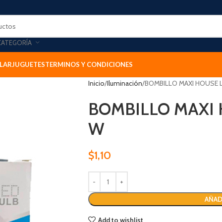
CATEGORÍA
LAR
JUGUETES
TERMINOS Y CONDICIONES
Inicio
Iluminación
BOMBILLO MAXI HOUSE L
BOMBILLO MAXI 
W
$
1,10
AÑAD
Add to wishlist