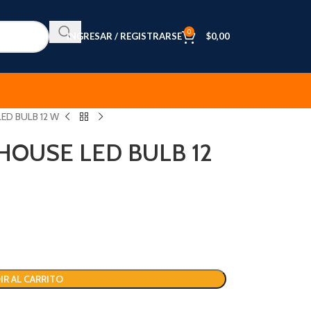
0
INGRESAR / REGISTRARSE
$
0,00
ED BULB 12 W
HOUSE LED BULB 12
IR AL CARRITO