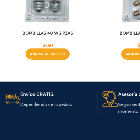
BOMBILLAS 40 W 2 PZAS
BOMBILLA
$
1,50
AÑADIR AL CARRITO
AÑADIR
Envíos GRATIS.
Asesoría 
Dependiendo de tu pedido.
Seguimient
momento.