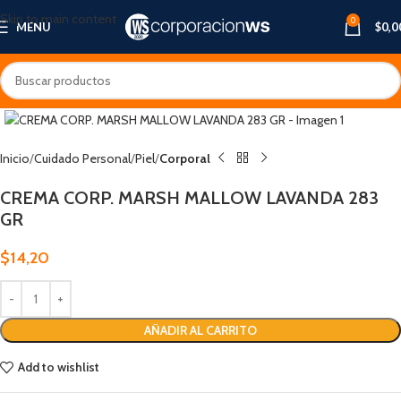
Skip to main content
0
MENU
$
0,0
Inicio
Cuidado Personal
Piel
Corporal
CREMA CORP. MARSH MALLOW LAVANDA 283
GR
$
14,20
AÑADIR AL CARRITO
Add to wishlist