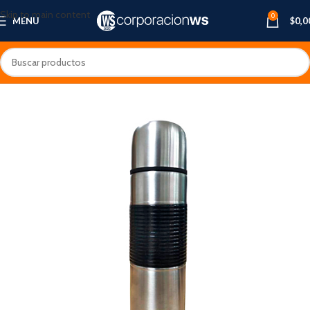
Skip to main content
0
MENU
$
0,0