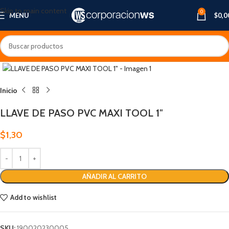
Skip to main content
0
MENU
$
0,0
Inicio
LLAVE DE PASO PVC MAXI TOOL 1″
$
1,30
AÑADIR AL CARRITO
Add to wishlist
SKU:
190020230005