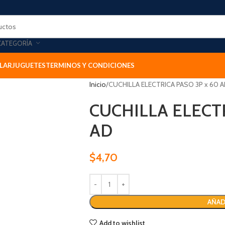
CATEGORÍA
LAR
JUGUETES
TERMINOS Y CONDICIONES
Inicio
CUCHILLA ELECTRICA PASO 3P x 60 
CUCHILLA ELECTR
AD
$
4,70
AÑAD
Add to wishlist