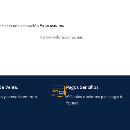
Valoraciones
 hacer una valoración.
No hay valoraciones aún.
de Venta.
Pagos Sencillos.
o y asesoría en todo
Múltiples opciones para pagar tu
factura.