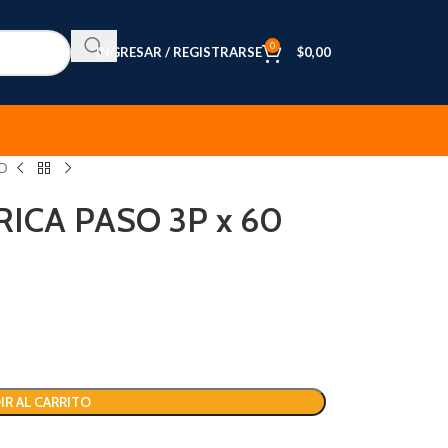
0
INGRESAR / REGISTRARSE
$
0,00
AD
ICA PASO 3P x 60
IR AL CARRITO