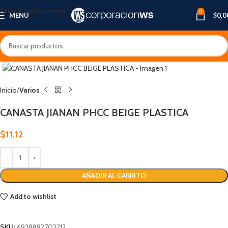
Skip to main content
0
MENU
$
0,0
Inicio
Varios
CANASTA JIANAN PHCC BEIGE PLASTICA
$
11,12
AÑADIR AL CARRITO
Add to wishlist
SKU:
6928892702212