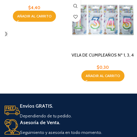
ELECTRICO
$
4,40
AÑADIR AL CARRITO
VELA DE CUMPLEAÑOS Nº 1, 3, 4
Y 5
$
0,30
AÑADIR AL CARRITO
Envíos GRATIS.
Dependiendo de tu pedido.
Asesoría de Venta.
Seguimiento y asesoría en todo momento.