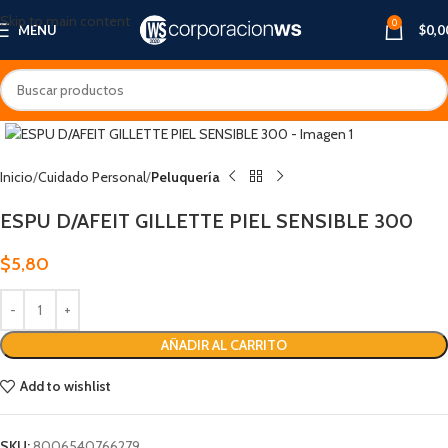
Skip to main content
0
MENU
$
0,0
Inicio
Cuidado Personal
Peluquería
ESPU D/AFEIT GILLETTE PIEL SENSIBLE 300
$
5,80
AÑADIR AL CARRITO
Add to wishlist
SKU:
8006540766279