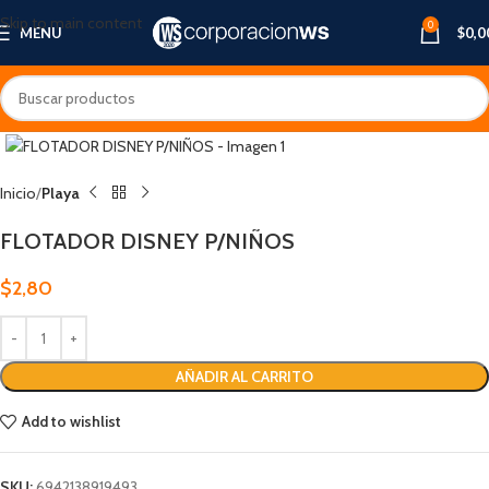
Skip to main content
0
MENU
$
0,0
Inicio
Playa
FLOTADOR DISNEY P/NIÑOS
$
2,80
AÑADIR AL CARRITO
Add to wishlist
SKU:
6942138919493