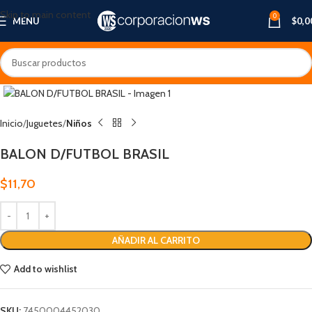
Skip to main content
0
MENU
$
0,0
Inicio
Juguetes
Niños
BALON D/FUTBOL BRASIL
$
11,70
AÑADIR AL CARRITO
Add to wishlist
SKU:
7450004452030