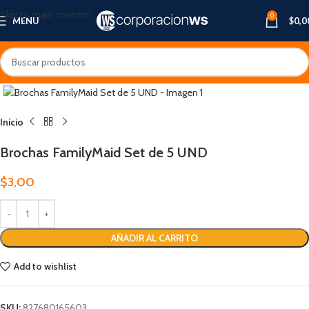
Skip to main content
0
MENU
$
0,0
Inicio
Brochas FamilyMaid Set de 5 UND
$
3,00
AÑADIR AL CARRITO
Add to wishlist
SKU:
827680165603