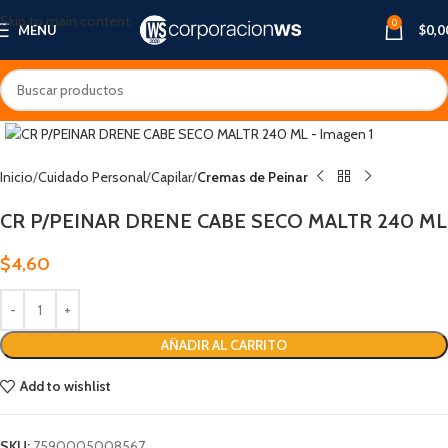
Skip to main content
0
MENU
$
0,0
Inicio
Cuidado Personal
Capilar
Cremas de Peinar
CR P/PEINAR DRENE CABE SECO MALTR 240 ML
$
4,60
AÑADIR AL CARRITO
Add to wishlist
SKU:
7590005008567