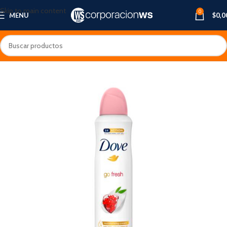
Skip to main content
0
MENU
$
0,0