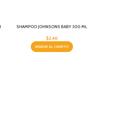
H
SHAMPOO JOHNSONS BABY 300 ML
$
2,40
AÑADIR AL CARRITO
MOUSSE N
CO
AÑA