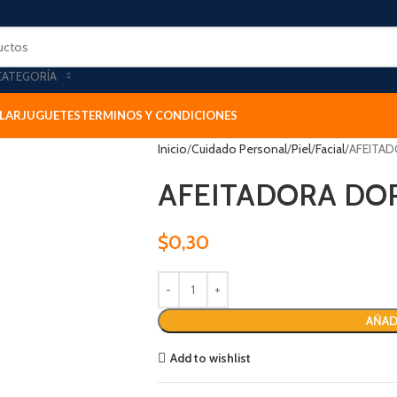
CATEGORÍA
LAR
JUGUETES
TERMINOS Y CONDICIONES
Inicio
Cuidado Personal
Piel
Facial
AFEITA
AFEITADORA DO
$
0,30
AÑAD
Add to wishlist