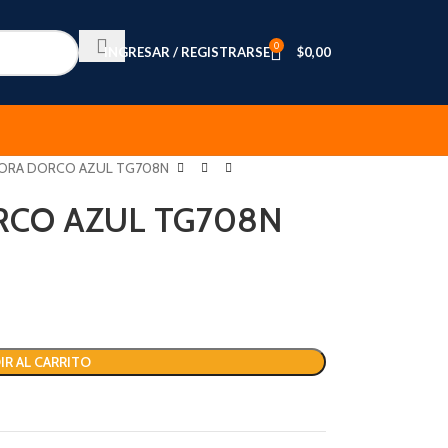
0
INGRESAR / REGISTRARSE
$
0,00
DORA DORCO AZUL TG708N
RCO AZUL TG708N
IR AL CARRITO