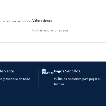
Valoraciones
 hacer una valoración.
No hay valoraciones aún.
de Venta.
Pagos Sencillos.
o y asesoría en todo
Múltiples opciones para pagar tu
factura.