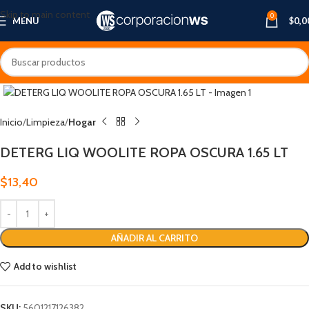
Skip to main content
0
MENU
$
0,0
Inicio
Limpieza
Hogar
DETERG LIQ WOOLITE ROPA OSCURA 1.65 LT
$
13,40
AÑADIR AL CARRITO
Add to wishlist
SKU:
5601217126382