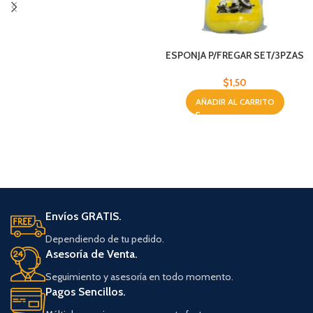
ESPONJA P/FREGAR SET/3PZAS
SPONGE SCOURE
$
1,50
AÑADIR AL CARRITO
Envíos GRATIS.
Dependiendo de tu pedido.
Asesoría de Venta.
Seguimiento y asesoría en todo momento.
Pagos Sencillos.