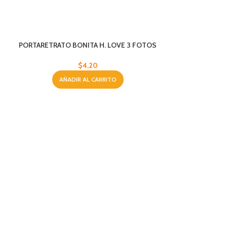
PORTARETRATO BONITA H. LOVE 3 FOTOS
BL
$
4,20
AÑADIR AL CARRITO
CRUZ
AÑA