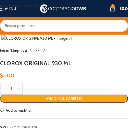
Skip to main content
0
MENU
$
0,0
Inicio
Limpieza
CLOROX ORIGINAL 930 ML
$
3,00
AÑADIR AL CARRITO
Add to wishlist
SKU:
7501071900129