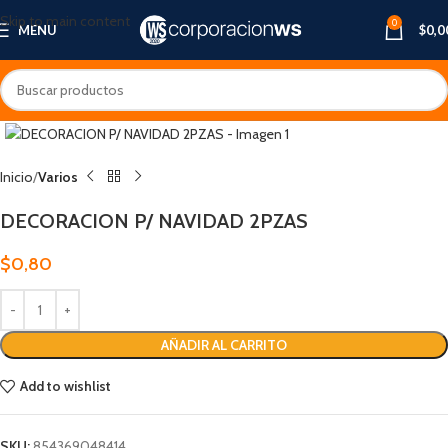
Skip to main content
0
MENU
$
0,0
Inicio
Varios
DECORACION P/ NAVIDAD 2PZAS
$
0,80
AÑADIR AL CARRITO
Add to wishlist
SKU:
854369048414