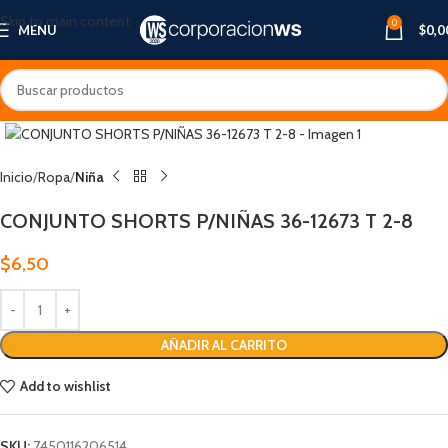
Skip to main content
0
MENU
$
0,0
Inicio
Ropa
Niña
CONJUNTO SHORTS P/NIÑAS 36-12673 T 2-8
$
6,50
AÑADIR AL CARRITO
Add to wishlist
SKU:
7450116206514