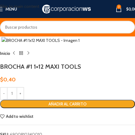
Skip to main content
0
MENU
$
0,0
Inicio
BROCHA #1 1×12 MAXI TOOLS
$
0,40
AÑADIR AL CARRITO
Add to wishlist
SKU:
6900810340010