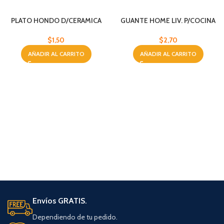
PLATO HONDO D/CERAMICA
GUANTE HOME LIV. P/COCINA
12.5X7.5CM COL. S
SET 2 VERDE
$
1,50
$
2,70
AÑADIR AL CARRITO
AÑADIR AL CARRITO
Envíos GRATIS.
Dependiendo de tu pedido.