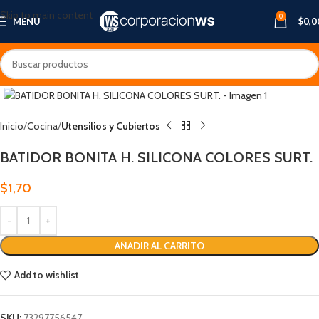
Skip to main content
0
MENU
$
0,0
Inicio
Cocina
Utensilios y Cubiertos
BATIDOR BONITA H. SILICONA COLORES SURT.
$
1,70
AÑADIR AL CARRITO
Add to wishlist
SKU:
73297756547