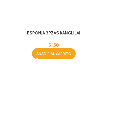
ESPONJA 3PZAS KANGLILAI
$
1,50
AÑADIR AL CARRITO
SET DE BRI
AÑA