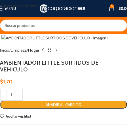
Skip to main content
0
MENU
$
0,0
Inicio
Limpieza
Hogar
AMBIENTADOR LITTLE SURTIDOS DE
VEHICULO
$
1,70
AÑADIR AL CARRITO
Add to wishlist