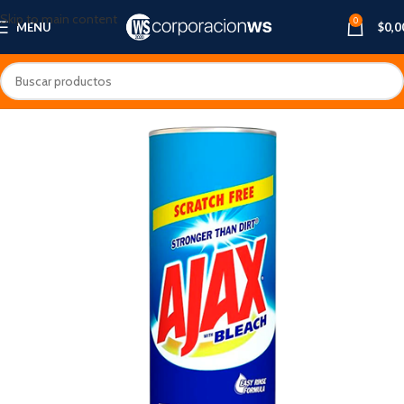
Skip to main content
0
MENU
$
0,0