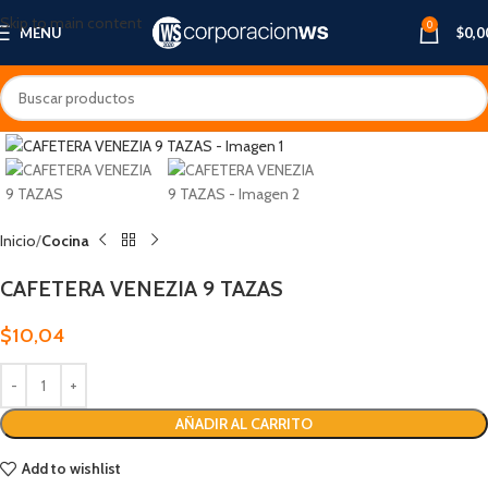
Skip to main content
0
MENU
$
0,0
Inicio
Cocina
CAFETERA VENEZIA 9 TAZAS
$
10,04
AÑADIR AL CARRITO
Add to wishlist