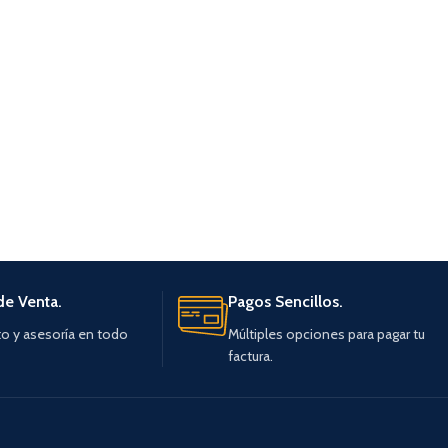
de Venta.
Pagos Sencillos.
o y asesoría en todo
Múltiples opciones para pagar tu
factura.