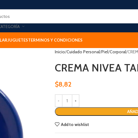
CATEGORÍA
LAR
JUGUETES
TERMINOS Y CONDICIONES
Inicio
Cuidado Personal
Piel
Corporal
CREM
CREMA NIVEA TA
$
8,82
AÑAD
Add to wishlist